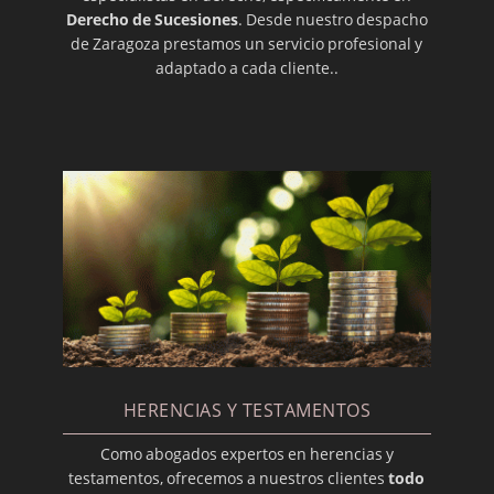
Derecho de Sucesiones
. Desde nuestro despacho
Llamamiento a la sucesión del concebido no
de Zaragoza prestamos un servicio profesional y
nacido
adaptado a cada cliente..
El testamento en Aragón
Los costes de heredar una vivienda habitual
Intervención en Las Mañanas de TVE1
¿Que es el Endoso?
¿Es obligatorio hacer testamento ante
notario?
¿Quién hereda si no hay testamento?
HERENCIAS Y TESTAMENTOS
Como abogados expertos en herencias y
testamentos, ofrecemos a nuestros clientes
todo