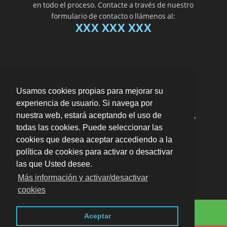
en todo el proceso. Contacte a través de nuestro
formulario de contacto o llámenos al:
XXX XXX XXX
Usamos cookies propias para mejorar su
experiencia de usuario. Si navega por
"Me ayudaron a resolver todos los trámites de
nuestra web, estará aceptando el uso de
una herencia de forma muy eficiente y rápida"
todas las cookies. Puede seleccionar las
por
Ramón Gonzalvo
valoración
10
/
10
cookies que desea aceptar accediendo a la
Enviar opinión
política de cookies para activar o desactivar
las que Usted desee.
Más información y activar/desactivar
cookies
Contáctenos por Whatsapp
Blog
· En toda Zaragoza ·
Aviso legal · LSSI · Política
Aceptar
de cookies · Política de privacidad