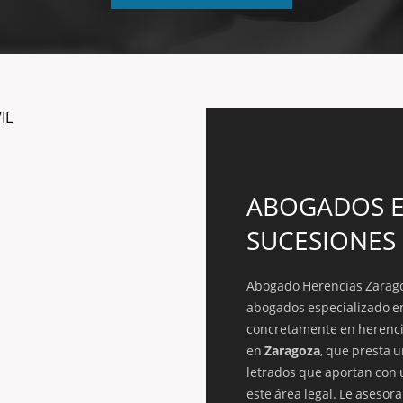
ABOGADOS E
SUCESIONES
Abogado Herencias Zarag
abogados especializado 
concretamente en herenci
en
Zaragoza
, que presta u
letrados que aportan con 
este área legal. Le aseso