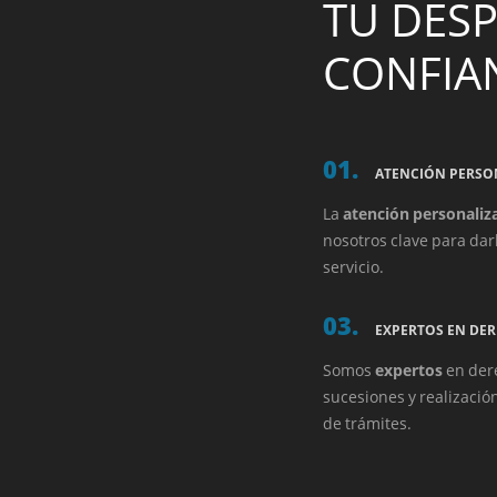
TU DES
CONFIA
01.
ATENCIÓN PERSO
La
atención personaliz
nosotros clave para dar
servicio.
03.
EXPERTOS EN DE
Somos
expertos
en der
sucesiones y realizació
de trámites.