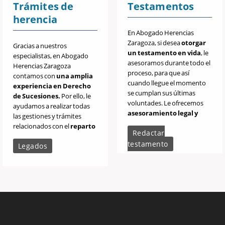
Trámites de
Testamentos
herencia
En Abogado Herencias
Zaragoza, si desea
otorgar
Gracias a nuestros
un testamento en vida
, le
especialistas, en Abogado
asesoramos durante todo el
Herencias Zaragoza
proceso, para que así
contamos con
una amplia
cuando llegue el momento
experiencia en Derecho
se cumplan sus últimas
de Sucesiones.
Por ello, le
voluntades. Le ofrecemos
ayudamos a realizar todas
asesoramiento legal y
las gestiones y trámites
experto
. No dude en
relacionados con el
reparto
Redactar
consultarnos.
y cobro de una herencia
.
testamento
Legados