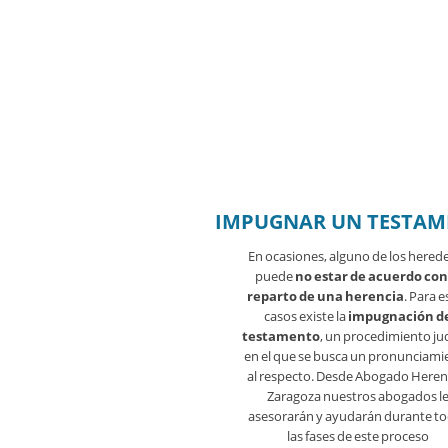
IMPUGNAR UN TESTA
En ocasiones, alguno de los hered
puede
no estar de acuerdo con
reparto de una herencia
. Para e
casos existe la
impugnación d
testamento
, un procedimiento jud
en el que se busca un pronunciami
al respecto. Desde Abogado Heren
Zaragoza nuestros abogados l
asesorarán y ayudarán durante t
las fases de este proceso