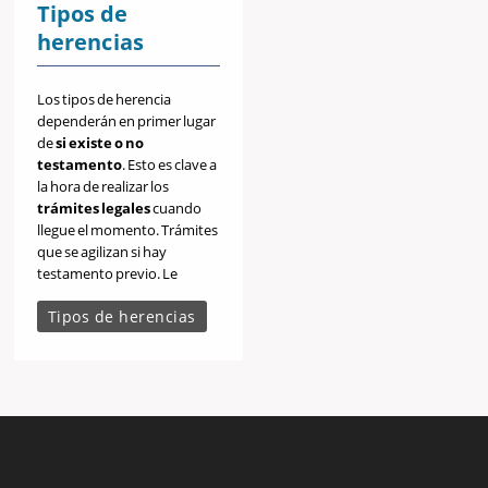
Tipos de
herencias
Los tipos de herencia
dependerán en primer lugar
de
si existe o no
testamento
. Esto es clave a
la hora de realizar los
trámites legales
cuando
llegue el momento. Trámites
que se agilizan si hay
testamento previo. Le
explicaremos
las mejores
Tipos de herencias
fórmulas
para su caso.