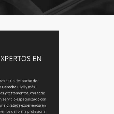
XPERTOS EN
oza es un despacho de
en
Derecho Civil
y más
as y testamentos, con sede
n servicio especializado con
una dilatada experiencia en
raremos de forma profesional