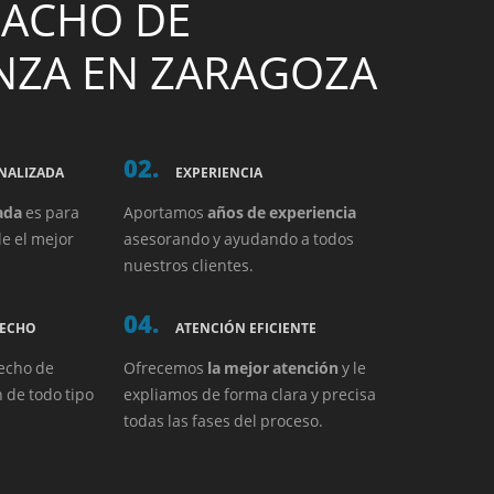
PACHO DE
NZA EN ZARAGOZA
02.
NALIZADA
EXPERIENCIA
ada
es para
Aportamos
años de experiencia
le el mejor
asesorando y ayudando a todos
nuestros clientes.
04.
RECHO
ATENCIÓN EFICIENTE
echo de
Ofrecemos
la mejor atención
y le
n de todo tipo
expliamos de forma clara y precisa
todas las fases del proceso.