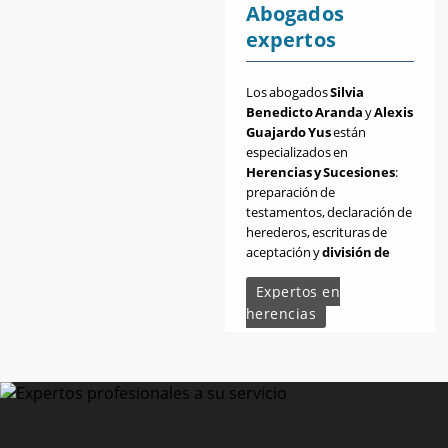
Abogados
expertos
Los abogados
Silvia
Benedicto Aranda
y
Alexis
Guajardo Yus
están
especializados en
Herencias y Sucesiones
:
preparación de
testamentos, declaración de
herederos, escrituras de
aceptación y
división de
herencias
, impugnación de
Expertos en
testamentos etc.
herencias