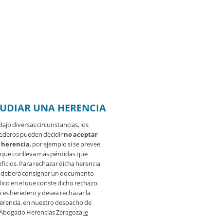
UDIAR UNA HERENCIA
Bajo diversas circunstancias, los
ederos pueden decidir
no aceptar
 herencia
, por ejemplo si se prevee
que conlleva más pérdidas que
ficios. Para rechazar dicha herencia
 deberá consignar un documento
ico en el que conste dicho rechazo.
i es heredero y desea rechazar la
erencia, en nuestro despacho de
Abogado Herencias Zaragoza
le