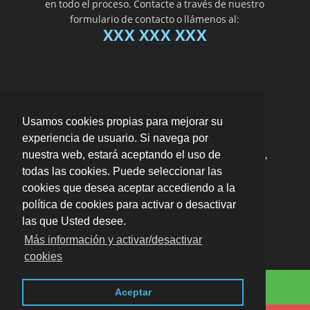
en todo el proceso. Contacte a través de nuestro
formulario de contacto o llámenos al:
XXX XXX XXX
Usamos cookies propias para mejorar su
experiencia de usuario. Si navega por
"Me ayudaron a resolver todos los trámites de
nuestra web, estará aceptando el uso de
una herencia de forma muy eficiente y rápida"
todas las cookies. Puede seleccionar las
por
Ramón Gonzalvo
valoración
10
/
10
cookies que desea aceptar accediendo a la
Enviar opinión
política de cookies para activar o desactivar
las que Usted desee.
Más información y activar/desactivar
cookies
Contáctenos por Whatsapp
Blog
· En toda Zaragoza ·
Aviso legal · LSSI · Política
Aceptar
de cookies · Política de privacidad