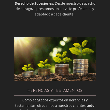
Derecho de Sucesiones
. Desde nuestro despacho
Llamamiento a la sucesión del concebido no
de Zaragoza prestamos un servicio profesional y
nacido
adaptado a cada cliente..
El testamento en Aragón
Los costes de heredar una vivienda habitual
Intervención en Las Mañanas de TVE1
¿Que es el Endoso?
¿Es obligatorio hacer testamento ante
notario?
¿Quién hereda si no hay testamento?
HERENCIAS Y TESTAMENTOS
Como abogados expertos en herencias y
testamentos, ofrecemos a nuestros clientes
todo